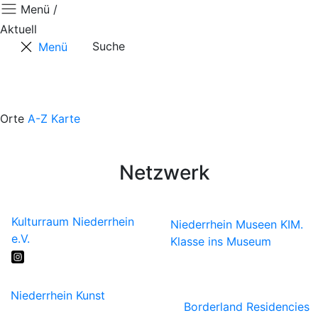
Menü /
Aktuell
Suche
Menü
Aktuell
Projekte
Ausstellungen
Touren & Tipps
Orte
A-Z
Karte
Über Uns
Presse
Netzwerk
Kulturraum Niederrhein
Niederrhein Museen
KIM.
e.V.
Klasse ins Museum
Niederrhein Kunst
Borderland Residencies