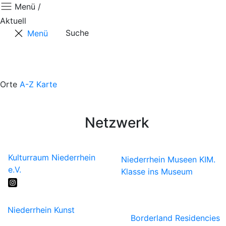
Menü /
Aktuell
Suche
Menü
Aktuell
Projekte
Ausstellungen
Touren & Tipps
Orte
A-Z
Karte
Über Uns
Presse
Netzwerk
Kulturraum Niederrhein
Niederrhein Museen
KIM.
e.V.
Klasse ins Museum
Niederrhein Kunst
Borderland Residencies