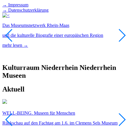
→ Impressum
→ Datenschutzerklärung
Das Museumsnetzwerk Rhein-Maas
F
und die kulturelle Biografie einer europäischen Region
E
D
mehr lesen →
m
Kulturraum
Niederrhein
Niederrhein
Museen
Aktuell
WELL-BEING. Museen für Menschen
F
Rückschau auf den Fachtag am 1.6. im Clemens Sels Museum
T