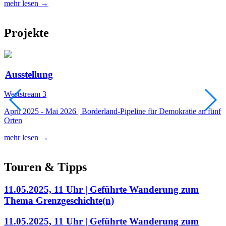
mehr lesen →
m
Projekte
Ausstellung
Weststream 3
S
April 2025 - Mai 2026 | Borderland-Pipeline für Demokratie an fünf
1
Orten
e
mehr lesen →
m
Touren & Tipps
11.05.2025, 11 Uhr | Geführte Wanderung zum
Thema Grenzgeschichte(n)
11.05.2025, 11 Uhr | Geführte Wanderung zum