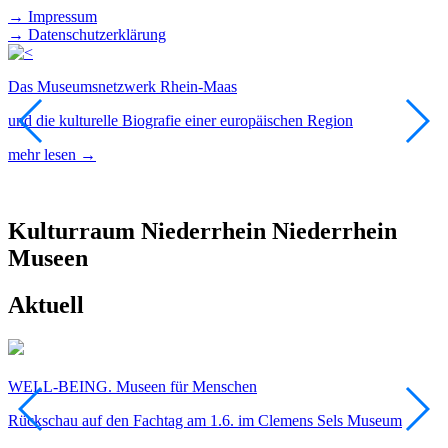
→ Impressum
→ Datenschutzerklärung
Das Museumsnetzwerk Rhein-Maas
F
und die kulturelle Biografie einer europäischen Region
E
D
mehr lesen →
m
Kulturraum
Niederrhein
Niederrhein
Museen
Aktuell
WELL-BEING. Museen für Menschen
F
Rückschau auf den Fachtag am 1.6. im Clemens Sels Museum
T