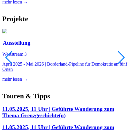
mehr lesen →
m
Projekte
Ausstellung
Weststream 3
S
April 2025 - Mai 2026 | Borderland-Pipeline für Demokratie an fünf
1
Orten
e
mehr lesen →
m
Touren & Tipps
11.05.2025, 11 Uhr | Geführte Wanderung zum
Thema Grenzgeschichte(n)
11.05.2025, 11 Uhr | Geführte Wanderung zum