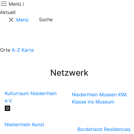
Menü /
Aktuell
Suche
Menü
Aktuell
Projekte
Ausstellungen
Touren & Tipps
Orte
A-Z
Karte
Über Uns
Presse
Netzwerk
Kulturraum Niederrhein
Niederrhein Museen
KIM.
e.V.
Klasse ins Museum
Niederrhein Kunst
Borderland Residencies