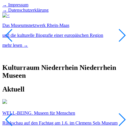
→ Impressum
→ Datenschutzerklärung
Das Museumsnetzwerk Rhein-Maas
F
und die kulturelle Biografie einer europäischen Region
E
D
mehr lesen →
m
Kulturraum
Niederrhein
Niederrhein
Museen
Aktuell
WELL-BEING. Museen für Menschen
F
Rückschau auf den Fachtag am 1.6. im Clemens Sels Museum
T