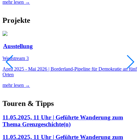
mehr lesen →
m
Projekte
Ausstellung
Weststream 3
S
April 2025 - Mai 2026 | Borderland-Pipeline für Demokratie an fünf
1
Orten
e
mehr lesen →
m
Touren & Tipps
11.05.2025, 11 Uhr | Geführte Wanderung zum
Thema Grenzgeschichte(n)
11.05.2025, 11 Uhr | Geführte Wanderung zum