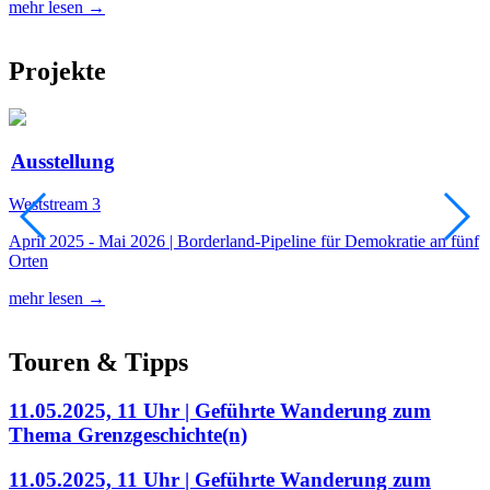
mehr lesen →
m
Projekte
Ausstellung
Weststream 3
S
April 2025 - Mai 2026 | Borderland-Pipeline für Demokratie an fünf
1
Orten
e
mehr lesen →
m
Touren & Tipps
11.05.2025, 11 Uhr | Geführte Wanderung zum
Thema Grenzgeschichte(n)
11.05.2025, 11 Uhr | Geführte Wanderung zum