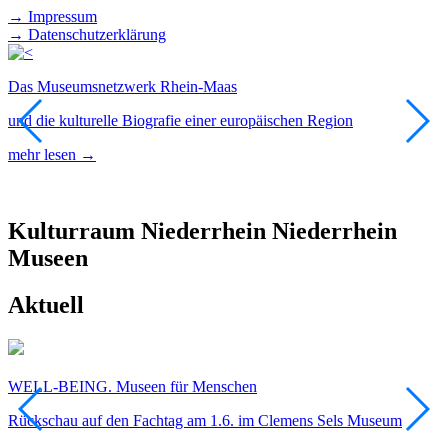
→ Impressum
→ Datenschutzerklärung
Das Museumsnetzwerk Rhein-Maas
F
und die kulturelle Biografie einer europäischen Region
E
D
mehr lesen →
m
Kulturraum
Niederrhein
Niederrhein
Museen
Aktuell
WELL-BEING. Museen für Menschen
F
Rückschau auf den Fachtag am 1.6. im Clemens Sels Museum
T