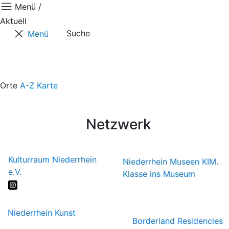
Menü /
Aktuell
Suche
Menü
Aktuell
Projekte
Ausstellungen
Touren & Tipps
Orte
A-Z
Karte
Über Uns
Presse
Netzwerk
Kulturraum Niederrhein
Niederrhein Museen
KIM.
e.V.
Klasse ins Museum
Niederrhein Kunst
Borderland Residencies